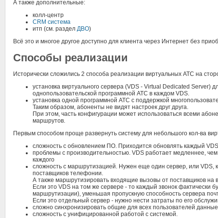
А также дополнительные:
колл-центр
CRM система
итп (см. раздел
ДВО
)
Всё это и многое другое доступно для клиента через Интернет без при
Способы реализации
Исторически сложились 2 способа реализации виртуальных АТС на стор
установка виртуального сервера (VDS - Virtual Dedicated Server)
однопользовательской программной АТС в каждом VDS.
установка одной программной АТС с поддержкой многопользовате
Таким образом, абоненты не видят настроек друг друга.
При этом, часть конфигурации может использоваться всеми абон
маршрутов.
Первым способом проще развернуть систему для небольшого кол-ва вир
сложность с обновлением ПО. Приходится обновлять каждый VDS
проблемы с производительностью. VDS работает медленнее, чем
каждого
сложность с маршрутизацией. Нужен еще один сервер, или VDS, 
поставщиков телефонии.
А также маршрутизировать входящие вызовы от поставщиков на
Если это VDS на том же сервере - то каждый звонок фактически 
маршрутизации), уменьшая пропускную способность сервера почт
Если это отдельный сервер - нужно нести затраты по его обслуж
сложно синхронизировать общие для всех пользователей данные
сложность с унифицированной работой с системой.