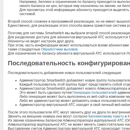
Например, биллинг и ограничения по балансу приходится выполня
своего баланса ни цен, которые ему назначены на звонки, ни билл
Для просмотра этой информации абоненту приходится выделять е
системой.
Второй способ сложнее в программной реализации, но не имеет вышеоп
Единственно, для реализации этого способа важна грамотная система р
Поэтому для системы Smartswitch мы выбрали второй способ реализации
Для разделение доступа для абонентов виртуальной АТС используется
Абоненты не видят настроек друг друга.
При этом, часть конфигурации может использоваться всеми абонентами
также стандартные
Обработчики вызовов
.
Для ограничения по балансу абонента виртуальной АТС используется
Р
Последовательность конфигурирова
Последовательность добавления новых пользователей следующая:
Администратор Smartswitch добавляет новую группу пользовател
Каждый пользователь этой группы будет представлять собой от
Администратор Smartswitch добавляет нового
Администратора в
Это может быть сделано путем
Генерации пользователей
админис
Либо генерация может быть выполнена из веб-сайта компании ч
Либо же администратор может добавлять новых пользователей п
Администратор виртуальной АТС заходит в свой личный веб-каби
После этого пользователи АТС могут звонить друг на друга по внутренн
Звонить на внешние номера они могут согласно
Биллинговому пакету
и
К
Их звонки ограничены балансом
Администратора виртуальной АТС
(О
Администратор виртуальной АТС
не может менять самостоятельно нас
Выставление счетов Администратору виртуальной АТС происходит точно