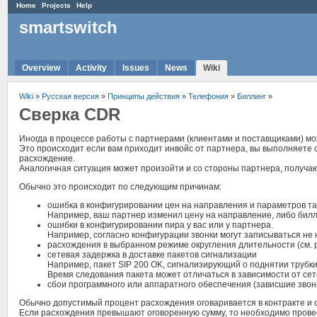
Home
Projects
Help
smartswitch
Overview
Activity
Issues
News
Wiki
Wiki
»
Русская версия
»
Принципы действия
»
Телефония
»
Биллинг
»
Сверка CDR
Иногда в процессе работы с партнерами (клиентами и поставщиками) мож
Это происходит если вам приходит инвойс от партнера, вы выполняете 
расхождение.
Аналогичная ситуация может произойти и со стороны партнера, получаю
Обычно это происходит по следующим причинам:
ошибка в конфигурировании цен на направления и параметров т
Например, ваш партнер изменил цену на направление, либо билл
ошибки в конфигурировании пира у вас или у партнера.
Например, согласно конфигурации звонки могут записываться не н
расхождения в выбранном режиме округления длительности (см.
сетевая задержка в доставке пакетов сигнализации
Например, пакет SIP 200 OK, сигнализирующий о поднятии трубки
Время следования пакета может отличаться в зависимости от се
сбои программного или аппаратного обеспечения (зависшие звонк
Обычно допустимый процент расхождения оговаривается в контракте и 
Если расхождения превышают оговоренную сумму, то необходимо провес