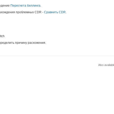
ведение
Пересчета биллинга
.
 нахождения проблемных CDR -
Сравнить CDR
.
tch
пределить причину расхожения.
Also availabl