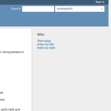
Sign in
smartswitch
Search
:
Wiki
Start page
Index by title
Index by date
и обнаруживаете
ам.
тику
 действий для