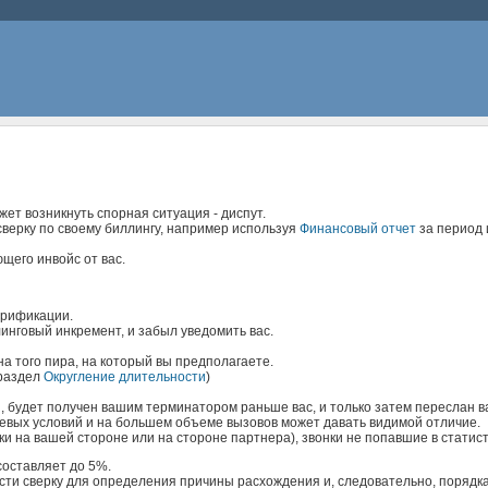
ет возникнуть спорная ситуация - диспут.
сверку по своему биллингу, например используя
Финансовый отчет
за период 
щего инвойс от вас.
арификации.
инговый инкремент, и забыл уведомить вас.
а того пира, на который вы предполагаете.
 раздел
Округление длительности
)
, будет получен вашим терминатором раньше вас, и только затем переслан в
тевых условий и на большем объеме вызовов может давать видимой отличие.
и на вашей стороне или на стороне партнера), звонки не попавшие в статис
составляет до 5%.
ти сверку для определения причины расхождения и, следовательно, порядка