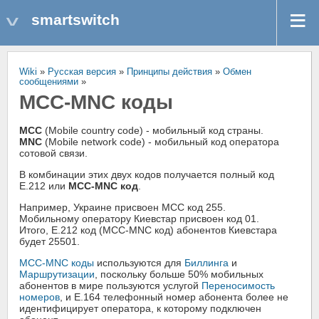
smartswitch
Wiki
»
Русская версия
»
Принципы действия
»
Обмен
сообщениями
»
MCC-MNC коды
MCC
(Mobile country code) - мобильный код страны.
MNC
(Mobile network code) - мобильный код оператора
сотовой связи.
В комбинации этих двух кодов получается полный код
E.212 или
MCC-MNC код
.
Например, Украине присвоен MCC код 255.
Мобильному оператору Киевстар присвоен код 01.
Итого, E.212 код (MCC-MNC код) абонентов Киевстара
будет 25501.
MCC-MNC коды
используются для
Биллинга
и
Маршрутизации
, поскольку больше 50% мобильных
абонентов в мире пользуются услугой
Переносимость
номеров
, и E.164 телефонный номер абонента более не
идентифицирует оператора, к которому подключен