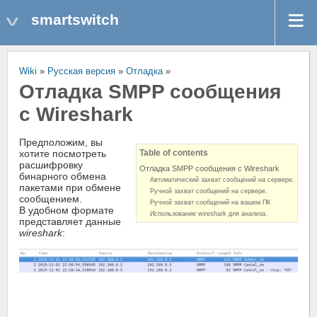
smartswitch
Wiki
»
Русская версия
»
Отладка
»
Отладка SMPP сообщения
с Wireshark
Предположим, вы
хотите посмотреть
Table of contents
расшифровку
Отладка SMPP сообщения с Wireshark
бинарного обмена
Автоматический захват сообщений на сервере.
пакетами при обмене
Ручной захват сообщений на сервере.
сообщением.
Ручной захват сообщений на вашем ПК
В удобном формате
Использование wireshark для анализа.
представляет данные
wireshark
: